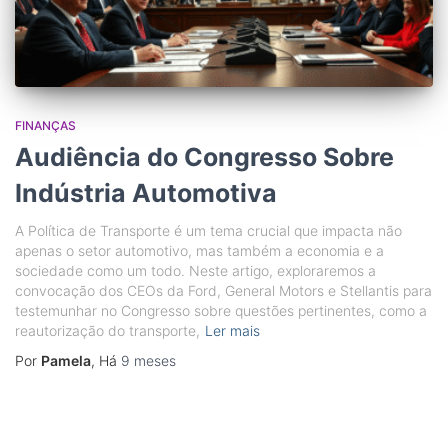
FINANÇAS
Audiência do Congresso Sobre
Indústria Automotiva
A Política de Transporte é um tema crucial que impacta não
apenas o setor automotivo, mas também a economia e a
sociedade como um todo. Neste artigo, exploraremos a
convocação dos CEOs da Ford, General Motors e Stellantis para
testemunhar no Congresso sobre questões pertinentes, como a
reautorização do transporte,
Ler mais
Por
Pamela
, Há
9 meses