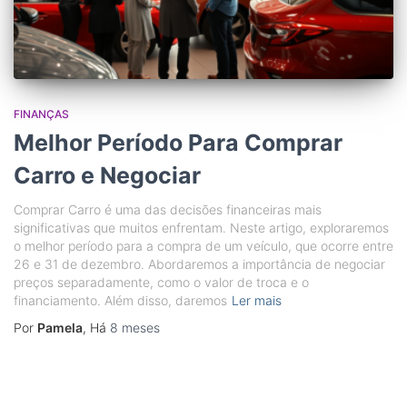
FINANÇAS
Melhor Período Para Comprar
Carro e Negociar
Comprar Carro é uma das decisões financeiras mais
significativas que muitos enfrentam. Neste artigo, exploraremos
o melhor período para a compra de um veículo, que ocorre entre
26 e 31 de dezembro. Abordaremos a importância de negociar
preços separadamente, como o valor de troca e o
financiamento. Além disso, daremos
Ler mais
Por
Pamela
, Há
8 meses