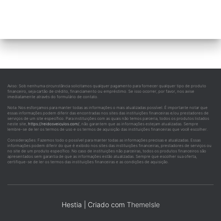
Aviso: Sob nenhuma circunstância solicitamos qualquer pagamento para fornecer qualquer tipo de produto
financeiro, seja cartão de crédito, financiamento ou empréstimo. Se isso ocorrer, por favor, nos avise
imediatamente através do formulário de contato.
Nota: Nos esforçamos para manter todas as informações o mais atualizadas possível. É importante notar que
essas informações podem diferir das encontradas nos sites das instituições financeiras e/ou prestadores de
serviços de um site específico. Para instituições com as quais não temos parceria, todos os produtos listados
neste site,
https://reidosveiculos.com/
, não garantem que as informações estejam atualizadas. Sempre
lembre-se de ler os termos de uso e os termos de aquisição das instituições financeiras que você escolher.
Considerações: Fazemos todo o possível para manter todas as informações precisas e atualizadas. Essas
informações podem diferir do que é exibido nos sites das instituições financeiras, prestadores de serviços ou
no site de um produto específico. No caso de instituições não parceiras, todos os produtos financeiros são
apresentados sem garantia de que as informações estão atualizadas. Sempre que escolher sua oferta,
certifique-se de ler os termos das instituições financeiras e as condições de aquisição.
Hestia | Criado com
ThemeIsle