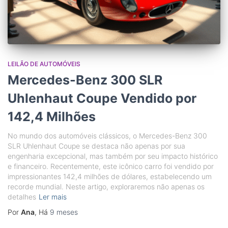
LEILÃO DE AUTOMÓVEIS
Mercedes-Benz 300 SLR
Uhlenhaut Coupe Vendido por
142,4 Milhões
No mundo dos automóveis clássicos, o Mercedes-Benz 300
SLR Uhlenhaut Coupe se destaca não apenas por sua
engenharia excepcional, mas também por seu impacto histórico
e financeiro. Recentemente, este icônico carro foi vendido por
impressionantes 142,4 milhões de dólares, estabelecendo um
recorde mundial. Neste artigo, exploraremos não apenas os
detalhes
Ler mais
Por
Ana
, Há
9 meses