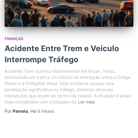
FINANÇAS
Acidente Entre Trem e Veículo
Interrompe Tráfego
Acidente Trem ocorreu recentemente em Bryan, Texas,
envolvendo um trem e um veículo na interseção entre a Dodge
Street e a Finfeather Road. Este incidente causou uma
paralisação significativa no tráfego, afetando diversas
interseções que levam ao centro da cidade. A situação é ainda
mais complicada com o bloqueio de
Ler mais
Por
Pamela
, Há
9 meses