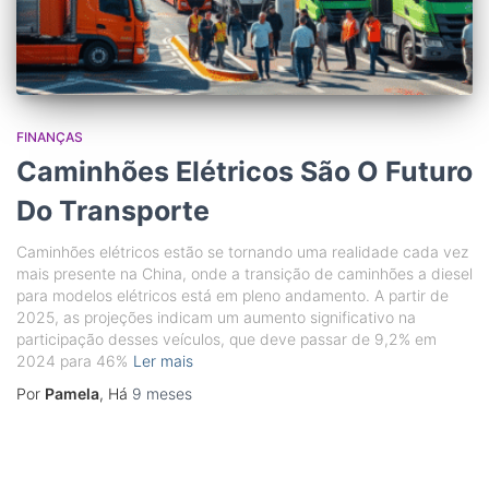
FINANÇAS
Caminhões Elétricos São O Futuro
Do Transporte
Caminhões elétricos estão se tornando uma realidade cada vez
mais presente na China, onde a transição de caminhões a diesel
para modelos elétricos está em pleno andamento. A partir de
2025, as projeções indicam um aumento significativo na
participação desses veículos, que deve passar de 9,2% em
2024 para 46%
Ler mais
Por
Pamela
, Há
9 meses