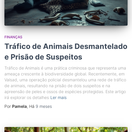
FINANÇAS
Tráfico de Animais Desmantelado
e Prisão de Suspeitos
Tráfico de Animais é uma prática criminosa que representa uma
ameaça crescente à biodiversidade global. Recentemente, em
Valsad, uma operação policial desmantelou uma rede de tráfico
de animais, resultando na prisão de dois suspeitos e na
apreensão de peles e ossos de espécies protegidas. Este artigo
irá explorar os detalhes
Ler mais
Por
Pamela
, Há
9 meses