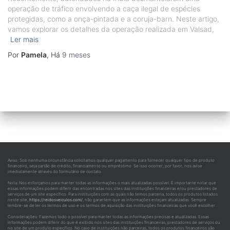
operação de tráfico envolvendo a caça ilegal de espécies
protegidas, como a onça-pintada e a coruja-barn. Neste artigo,
vamos explorar os detalhes da operação realizada em Valsad,
Ler mais
Por
Pamela
, Há
9 meses
Aviso: Sob nenhuma circunstância solicitamos qualquer pagamento para fornecer qualquer tipo de produto
financeiro, seja cartão de crédito, financiamento ou empréstimo. Se isso ocorrer, por favor, nos avise
imediatamente através do formulário de contato.
Nota: Nos esforçamos para manter todas as informações o mais atualizadas possível. É importante notar que
essas informações podem diferir das encontradas nos sites das instituições financeiras e/ou prestadores de
serviços de um site específico. Para instituições com as quais não temos parceria, todos os produtos listados
neste site,
https://reidosveiculos.com/
, não garantem que as informações estejam atualizadas. Sempre
lembre-se de ler os termos de uso e os termos de aquisição das instituições financeiras que você escolher.
Considerações: Fazemos todo o possível para manter todas as informações precisas e atualizadas. Essas
informações podem diferir do que é exibido nos sites das instituições financeiras, prestadores de serviços ou
no site de um produto específico. No caso de instituições não parceiras, todos os produtos financeiros são