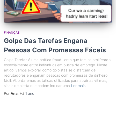
FINANÇAS
Golpe Das Tarefas Engana
Pessoas Com Promessas Fáceis
Golpe Tarefas é uma prática fraudulenta que tem se proliferado,
especialmente entre indivíduos em busca de emprego. Neste
artigo, vamos explorar como golpistas se disfarçam de
recrutadores e enganam pessoas com promessas de dinheiro
fácil. Abordaremos as táticas utilizadas para atrair as vítimas,
sinais de alerta que podem indicar uma
Ler mais
Por
Ana
, Há
1 ano