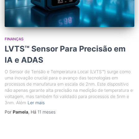
FINANÇAS
LVTS™ Sensor Para Precisão em
IA e ADAS
O Sensor de Tensão e Temperatura Local (LVTS™) surge como
uma inovação crucial para o avanço das tecnologias em
processos de manufatura em escala de 2nm. Este dispositivo
não apenas garante alta precisão na medição de temperatura e
voltagem, mas também foi validado para processos de 5nm e
3nm. Além
Ler mais
Por
Pamela
, Há
11 meses