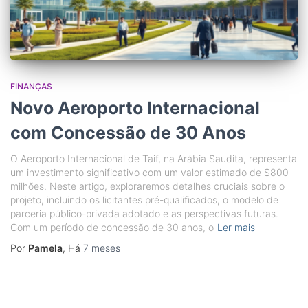
FINANÇAS
Novo Aeroporto Internacional
com Concessão de 30 Anos
O Aeroporto Internacional de Taif, na Arábia Saudita, representa
um investimento significativo com um valor estimado de $800
milhões. Neste artigo, exploraremos detalhes cruciais sobre o
projeto, incluindo os licitantes pré-qualificados, o modelo de
parceria público-privada adotado e as perspectivas futuras.
Com um período de concessão de 30 anos, o
Ler mais
Por
Pamela
, Há
7 meses