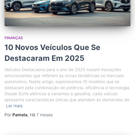
FINANÇAS
10 Novos Veículos Que Se
Destacaram Em 2025
Veículos Destacados para o ano de 2025 trazem inovações
emocionantes que refletem as novas tendências no mercado
automotivo. Neste artigo, exploraremos 10 modelos que se
destacam pela combinação de potência, eficiência e tecnologia.
Desde SUVs elétricos a variantes a gasolina, cada veículo
apresenta características únicas que atendem às demandas de
Ler mais
Por
Pamela
, Há
7 meses