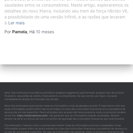
saudades entre os consumidores. Neste artigo, exploraremos os
detalhes do novo Xterra, incluindo seu trem de força híbrido V6,
a possibilidade de uma versão Infiniti, e as razões que levaram
à
Ler mais
Por
Pamela
, Há
10 meses
Aviso: Sob nenhuma circunstância solicitamos qualquer pagamento para fornecer qualquer tipo de produto
financeiro, seja cartão de crédito, financiamento ou empréstimo. Se isso ocorrer, por favor, nos avise
imediatamente através do formulário de contato.
Nota: Nos esforçamos para manter todas as informações o mais atualizadas possível. É importante notar que
essas informações podem diferir das encontradas nos sites das instituições financeiras e/ou prestadores de
serviços de um site específico. Para instituições com as quais não temos parceria, todos os produtos listados
neste site,
https://reidosveiculos.com/
, não garantem que as informações estejam atualizadas. Sempre
lembre-se de ler os termos de uso e os termos de aquisição das instituições financeiras que você escolher.
Considerações: Fazemos todo o possível para manter todas as informações precisas e atualizadas. Essas
informações podem diferir do que é exibido nos sites das instituições financeiras, prestadores de serviços ou
no site de um produto específico. No caso de instituições não parceiras, todos os produtos financeiros são