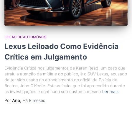
LEILÃO DE AUTOMÓVEIS
Lexus Leiloado Como Evidência
Crítica em Julgamento
Evidência Crítica nos julgamentos de Karen Read, um caso que
atraiu a atenção da mídia e do público, é o SUV Lexus, acusado
de ter sido usado no atropelamento do oficial da Polícia de
Boston, John O’Keefe. Este veículo, que foi apreendido durante
as investigações e continuou sob custódia mesmo
Ler mais
Por
Ana
, Há
8 meses