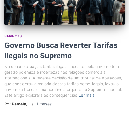
FINANÇAS
Governo Busca Reverter Tarifas
Ilegais no Supremo
No cenário atual, as tarifas ilegais impostas pelo governo têm
gerado polêmica e incertezas nas relações comerciais
internacionais. A recente decisão de um tribunal de apelações,
que considerou a maioria dessas tarifas como ilegais, levou o
governo a buscar uma audiência urgente no Supremo Tribunal.
Este artigo explorará as consequências
Ler mais
Por
Pamela
, Há
11 meses