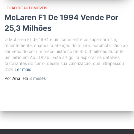
LEILÃO DE AUTOMÓVEIS
McLaren F1 De 1994 Vende Por
25,3 Milhões
O McLaren F1 de 1994 é um ícone entre os supercarros e,
recentemente, chamou a atenção do mundo automobilístico ao
ser vendido por um preço histórico de $25,3 milhões durante
um leilão em Abu Dhabi. Este artigo irá explorar os detalhes
fascinantes do carro, desde sua valorização, que ultrapassou
23%
Ler mais
Por
Ana
, Há
8 meses