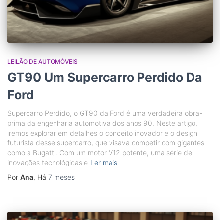
LEILÃO DE AUTOMÓVEIS
GT90 Um Supercarro Perdido Da
Ford
Supercarro Perdido, o GT90 da Ford é uma verdadeira obra-
prima da engenharia automotiva dos anos 90. Neste artigo,
iremos explorar em detalhes o conceito inovador e o design
futurista desse supercarro, que visava competir com gigantes
como a Bugatti. Com um motor V12 potente, uma série de
inovações tecnológicas e
Ler mais
Por
Ana
, Há
7 meses