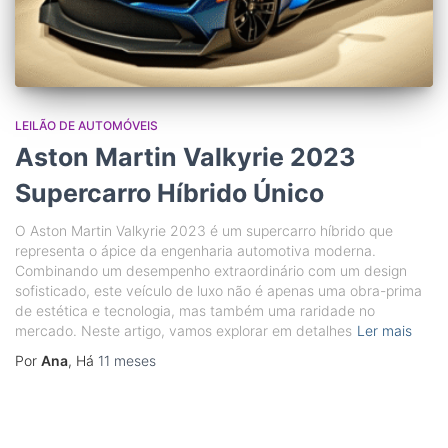
LEILÃO DE AUTOMÓVEIS
Aston Martin Valkyrie 2023
Supercarro Híbrido Único
O Aston Martin Valkyrie 2023 é um supercarro híbrido que
representa o ápice da engenharia automotiva moderna.
Combinando um desempenho extraordinário com um design
sofisticado, este veículo de luxo não é apenas uma obra-prima
de estética e tecnologia, mas também uma raridade no
mercado. Neste artigo, vamos explorar em detalhes
Ler mais
Por
Ana
, Há
11 meses