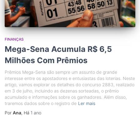
FINANÇAS
Mega-Sena Acumula R$ 6,5
Milhões Com Prêmios
Prêmios Mega-Sena são sempre um assunto de grande
interesse entre os apostadores e entusiastas das loterias. Neste
artigo, vamos explorar os detalhes do concurso 2883, realizado
em 3 de julho, incluindo as dezenas sorteadas, o prêmio
acumulado e informações sobre os ganhadores. Além disso,
traremos dados sobre o registro de
Ler mais
Por
Ana
, Há
1 ano