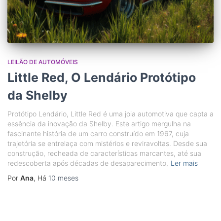
LEILÃO DE AUTOMÓVEIS
Little Red, O Lendário Protótipo
da Shelby
Protótipo Lendário, Little Red é uma joia automotiva que capta a
essência da inovação da Shelby. Este artigo mergulha na
fascinante história de um carro construído em 1967, cuja
trajetória se entrelaça com mistérios e reviravoltas. Desde sua
construção, recheada de características marcantes, até sua
redescoberta após décadas de desaparecimento,
Ler mais
Por
Ana
, Há
10 meses