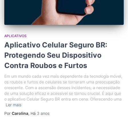
APLICATIVOS
Aplicativo Celular Seguro BR:
Protegendo Seu Dispositivo
Contra Roubos e Furtos
Em um mundo cada vez mais dependente da tecnologia móvel,
os roubos e furtos de celulares se tornaram uma preocupação
crescente. Com a ascensão desses incidentes, a necessidade
de uma solução eficaz e acessível se tornou crucial. É aqui que
o aplicativo Celular Seguro BR entra em cena. Oferecendo uma
Ler mais
Por
Carolina
, Há
3 anos