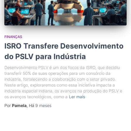
FINANÇAS
ISRO Transfere Desenvolvimento
do PSLV para Indústria
Desenvolvimento PSLV é um dos focos da ISRO, que decidiu
transferir 50% de suas operações para um consórcio da
indústria, fortalecendo a colaboração com o setor privado.
Neste artigo, exploraremos como essa iniciativa impacta a
indústria espacial indiana, os avanços na produção do PSLV e
os avanços tecnológicos, como a
Ler mais
Por
Pamela
, Há
9 meses