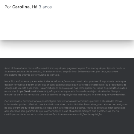
Por
Carolina
, Há
3 anos
Aviso: Sob nenhuma circunstância solicitamos qualquer pagamento para fornecer qualquer tipo de produto
financeiro, seja cartão de crédito, financiamento ou empréstimo. Se isso ocorrer, por favor, nos avise
imediatamente através do formulário de contato.
Nota: Nos esforçamos para manter todas as informações o mais atualizadas possível. É importante notar que
essas informações podem diferir das encontradas nos sites das instituições financeiras e/ou prestadores de
serviços de um site específico. Para instituições com as quais não temos parceria, todos os produtos listados
neste site,
https://reidosveiculos.com/
, não garantem que as informações estejam atualizadas. Sempre
lembre-se de ler os termos de uso e os termos de aquisição das instituições financeiras que você escolher.
Considerações: Fazemos todo o possível para manter todas as informações precisas e atualizadas. Essas
informações podem diferir do que é exibido nos sites das instituições financeiras, prestadores de serviços ou
no site de um produto específico. No caso de instituições não parceiras, todos os produtos financeiros são
apresentados sem garantia de que as informações estão atualizadas. Sempre que escolher sua oferta,
certifique-se de ler os termos das instituições financeiras e as condições de aquisição.