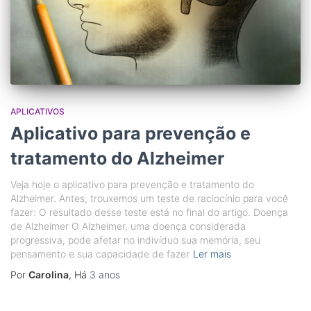
APLICATIVOS
Aplicativo para prevenção e
tratamento do Alzheimer
Veja hoje o aplicativo para prevenção e tratamento do
Alzheimer. Antes, trouxemos um teste de raciocínio para você
fazer: O resultado desse teste está no final do artigo. Doença
de Alzheimer O Alzheimer, uma doença considerada
progressiva, pode afetar no indivíduo sua memória, seu
pensamento e sua capacidade de fazer
Ler mais
Por
Carolina
, Há
3 anos