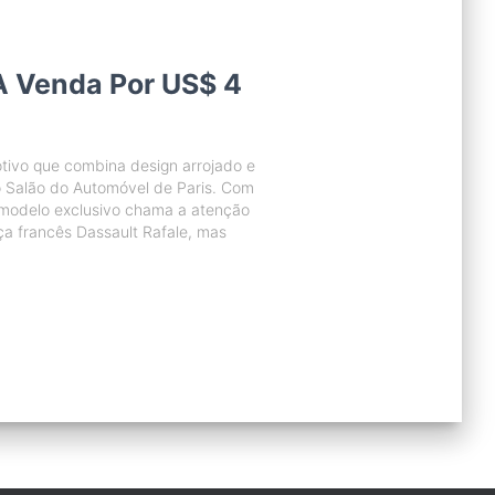
À Venda Por US$ 4
tivo que combina design arrojado e
o Salão do Automóvel de Paris. Com
modelo exclusivo chama a atenção
ça francês Dassault Rafale, mas