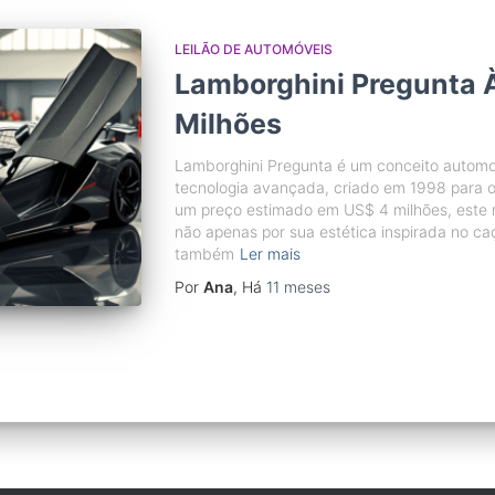
LEILÃO DE AUTOMÓVEIS
Lamborghini Pregunta 
Milhões
Lamborghini Pregunta é um conceito automo
tecnologia avançada, criado em 1998 para 
um preço estimado em US$ 4 milhões, este 
não apenas por sua estética inspirada no ca
também
Ler mais
Por
Ana
, Há
11 meses