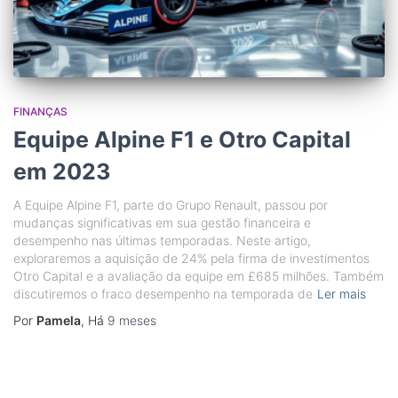
FINANÇAS
Equipe Alpine F1 e Otro Capital
em 2023
A Equipe Alpine F1, parte do Grupo Renault, passou por
mudanças significativas em sua gestão financeira e
desempenho nas últimas temporadas. Neste artigo,
exploraremos a aquisição de 24% pela firma de investimentos
Otro Capital e a avaliação da equipe em £685 milhões. Também
discutiremos o fraco desempenho na temporada de
Ler mais
Por
Pamela
, Há
9 meses