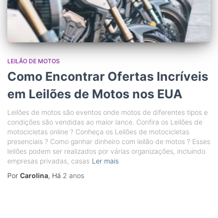
LEILÃO DE MOTOS
Como Encontrar Ofertas Incríveis
em Leilões de Motos nos EUA
Leilões de motos são eventos onde motos de diferentes tipos e
condições são vendidas ao maior lance. Confira os Leilões de
motocicletas online ? Conheça os Leilões de motocicletas
presenciais ? Como ganhar dinheiro com leilão de motos ? Esses
leilões podem ser realizados por várias organizações, incluindo
empresas privadas, casas
Ler mais
Por
Carolina
, Há
2 anos