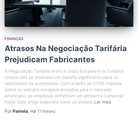
FINANÇAS
Atrasos Na Negociação Tarifária
Prejudicam Fabricantes
A Negociação Tarifária entre a União Europeia e os Estados
Unidos tem se mostrado um desafio significativo para os
fabricantes de automóveis. Com a tarifa de 27,5% imposta
sobre os veículos europeus enviados para o mercado
americano, as empresas enfrentam um ambiente comercial
hostil. Este artigo explorará como os atrasos
Ler mais
Por
Pamela
, Há
11 meses