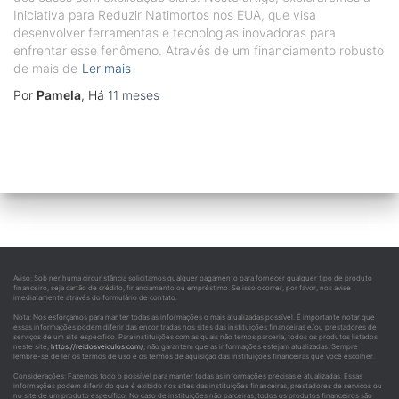
Iniciativa para Reduzir Natimortos nos EUA, que visa
desenvolver ferramentas e tecnologias inovadoras para
enfrentar esse fenômeno. Através de um financiamento robusto
de mais de
Ler mais
Por
Pamela
, Há
11 meses
Aviso: Sob nenhuma circunstância solicitamos qualquer pagamento para fornecer qualquer tipo de produto
financeiro, seja cartão de crédito, financiamento ou empréstimo. Se isso ocorrer, por favor, nos avise
imediatamente através do formulário de contato.
Nota: Nos esforçamos para manter todas as informações o mais atualizadas possível. É importante notar que
essas informações podem diferir das encontradas nos sites das instituições financeiras e/ou prestadores de
serviços de um site específico. Para instituições com as quais não temos parceria, todos os produtos listados
neste site,
https://reidosveiculos.com/
, não garantem que as informações estejam atualizadas. Sempre
lembre-se de ler os termos de uso e os termos de aquisição das instituições financeiras que você escolher.
Considerações: Fazemos todo o possível para manter todas as informações precisas e atualizadas. Essas
informações podem diferir do que é exibido nos sites das instituições financeiras, prestadores de serviços ou
no site de um produto específico. No caso de instituições não parceiras, todos os produtos financeiros são