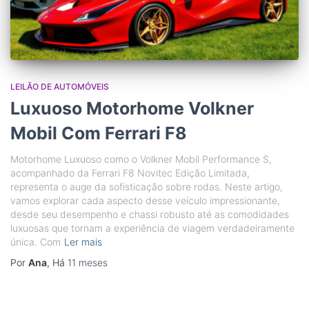
LEILÃO DE AUTOMÓVEIS
Luxuoso Motorhome Volkner
Mobil Com Ferrari F8
Motorhome Luxuoso como o Volkner Mobil Performance S,
acompanhado da Ferrari F8 Novitec Edição Limitada,
representa o auge da sofisticação sobre rodas. Neste artigo,
vamos explorar cada aspecto desse veículo impressionante,
desde seu desempenho e chassi robusto até as comodidades
luxuosas que tornam a experiência de viagem verdadeiramente
única. Com
Ler mais
Por
Ana
, Há
11 meses