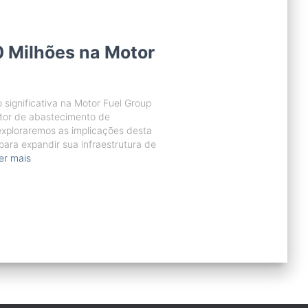
0 Milhões na Motor
significativa na Motor Fuel Group
tor de abastecimento de
exploraremos as implicações desta
ara expandir sua infraestrutura de
er mais