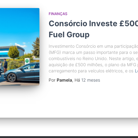
FINANÇAS
Consórcio Investe £50
Fuel Group
Investimento Consórcio em uma participação 
(MFG) marca um passo importante para o se
combustíveis no Reino Unido. Neste artigo, 
aquisição de £500 milhões, o plano da MFG p
carregamento para veículos elétricos, e os
L
Por
Pamela
, Há
12 meses