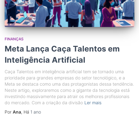
FINANÇAS
Meta Lança Caça Talentos em
Inteligência Artificial
Caça Talentos em inteligência artificial tem se tornado uma
prioridade para grandes empresas do setor tecnológico, e a
Meta se destaca como uma das protagonistas dessa tendência.
Neste artigo, exploraremos como a gigante da tecnologia está
investindo massivamente para atrair os melhores profissionais
do mercado. Com a criação da divisão
Ler mais
Por
Ana
, Há
1 ano