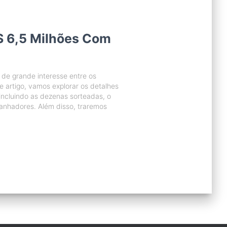
 6,5 Milhões Com
e grande interesse entre os
e artigo, vamos explorar os detalhes
incluindo as dezenas sorteadas, o
anhadores. Além disso, traremos