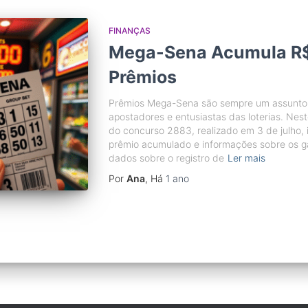
FINANÇAS
Mega-Sena Acumula R$
Prêmios
Prêmios Mega-Sena são sempre um assunto d
apostadores e entusiastas das loterias. Nest
do concurso 2883, realizado em 3 de julho, 
prêmio acumulado e informações sobre os g
dados sobre o registro de
Ler mais
Por
Ana
, Há
1 ano