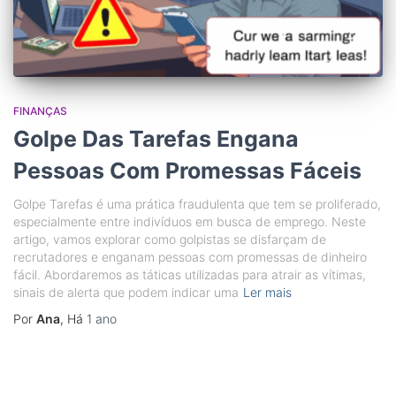
FINANÇAS
Golpe Das Tarefas Engana
Pessoas Com Promessas Fáceis
Golpe Tarefas é uma prática fraudulenta que tem se proliferado,
especialmente entre indivíduos em busca de emprego. Neste
artigo, vamos explorar como golpistas se disfarçam de
recrutadores e enganam pessoas com promessas de dinheiro
fácil. Abordaremos as táticas utilizadas para atrair as vítimas,
sinais de alerta que podem indicar uma
Ler mais
Por
Ana
, Há
1 ano