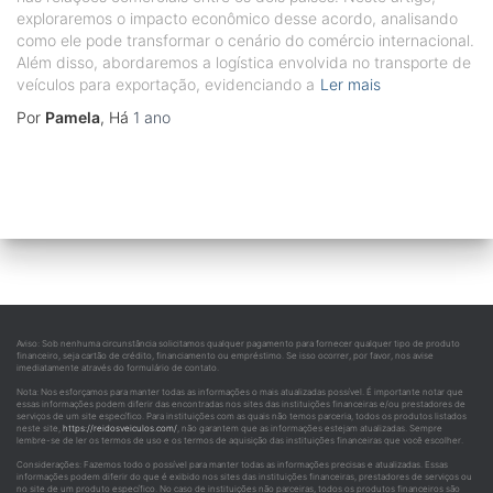
exploraremos o impacto econômico desse acordo, analisando
como ele pode transformar o cenário do comércio internacional.
Além disso, abordaremos a logística envolvida no transporte de
veículos para exportação, evidenciando a
Ler mais
Por
Pamela
, Há
1 ano
Aviso: Sob nenhuma circunstância solicitamos qualquer pagamento para fornecer qualquer tipo de produto
financeiro, seja cartão de crédito, financiamento ou empréstimo. Se isso ocorrer, por favor, nos avise
imediatamente através do formulário de contato.
Nota: Nos esforçamos para manter todas as informações o mais atualizadas possível. É importante notar que
essas informações podem diferir das encontradas nos sites das instituições financeiras e/ou prestadores de
serviços de um site específico. Para instituições com as quais não temos parceria, todos os produtos listados
neste site,
https://reidosveiculos.com/
, não garantem que as informações estejam atualizadas. Sempre
lembre-se de ler os termos de uso e os termos de aquisição das instituições financeiras que você escolher.
Considerações: Fazemos todo o possível para manter todas as informações precisas e atualizadas. Essas
informações podem diferir do que é exibido nos sites das instituições financeiras, prestadores de serviços ou
no site de um produto específico. No caso de instituições não parceiras, todos os produtos financeiros são