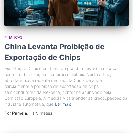
FINANÇAS
China Levanta Proibição de
Exportação de Chips
Exportação Chips é um tema de grande relevância no atual
contexto das relações comerciais globais. Neste artigo,
abordaremos a recente decisão da China de aliviar
parcialmente a proibição de exportação de chips
semicondutores da Nexperia, conforme anunciado pela
Comissão Europeia. A medida visa atender às preocupações da
indústria automotiva, que
Ler mais
Por
Pamela
, Há
9 meses