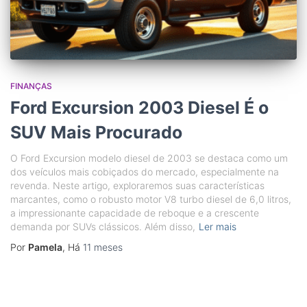
FINANÇAS
Ford Excursion 2003 Diesel É o
SUV Mais Procurado
O Ford Excursion modelo diesel de 2003 se destaca como um
dos veículos mais cobiçados do mercado, especialmente na
revenda. Neste artigo, exploraremos suas características
marcantes, como o robusto motor V8 turbo diesel de 6,0 litros,
a impressionante capacidade de reboque e a crescente
demanda por SUVs clássicos. Além disso,
Ler mais
Por
Pamela
, Há
11 meses