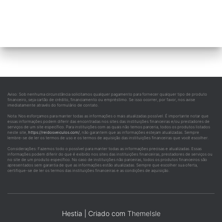
Aviso: Sob nenhuma circunstância solicitamos qualquer pagamento para fornecer qualquer tipo de produto
financeiro, seja cartão de crédito, financiamento ou empréstimo. Se isso ocorrer, por favor, nos avise
imediatamente através do formulário de contato.
Nota: Nos esforçamos para manter todas as informações o mais atualizadas possível. É importante notar que
essas informações podem diferir das encontradas nos sites das instituições financeiras e/ou prestadores de
serviços de um site específico. Para instituições com as quais não temos parceria, todos os produtos listados
neste site,
https://reidosveiculos.com/
, não garantem que as informações estejam atualizadas. Sempre
lembre-se de ler os termos de uso e os termos de aquisição das instituições financeiras que você escolher.
Considerações: Fazemos todo o possível para manter todas as informações precisas e atualizadas. Essas
informações podem diferir do que é exibido nos sites das instituições financeiras, prestadores de serviços ou
no site de um produto específico. No caso de instituições não parceiras, todos os produtos financeiros são
apresentados sem garantia de que as informações estão atualizadas. Sempre que escolher sua oferta,
certifique-se de ler os termos das instituições financeiras e as condições de aquisição.
Hestia | Criado com
ThemeIsle