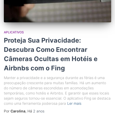
APLICATIVOS
Proteja Sua Privacidade:
Descubra Como Encontrar
Câmeras Ocultas em Hotéis e
Airbnbs com o Fing
Manter a privacidade e a segurança durante as férias é uma
preocupação crescente para muitas famílias. Há um aumento
do número de câmeras escondidas em acomodações
temporárias, como hotéis e Airbnbs. E garantir que esses locais
sejam seguros tornou-se essencial. O aplicativo Fing se destaca
como uma ferramenta poderosa para
Ler mais
Por
Carolina
, Há
2 anos