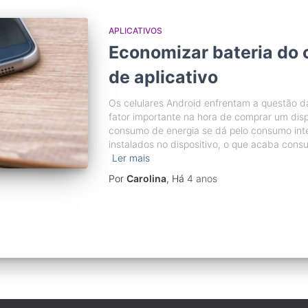
APLICATIVOS
Economizar bateria do 
de aplicativo
Os celulares Android enfrentam a questão d
fator importante na hora de comprar um disp
consumo de energia se dá pelo consumo int
instalados no dispositivo, o que acaba cons
Ler mais
Por
Carolina
, Há
4 anos