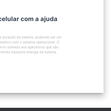
celular com a ajuda
a duração da bateria, podendo ser um
ositivo com o sistema operacional. O
erno somado aos aplicativos que são
umindo bastante energia da bateria.