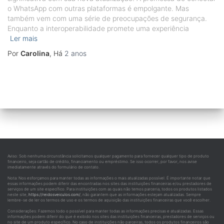
o WhatsApp com outras plataformas é empolgante. Mas
também vem com uma série de preocupações de segurança.
Enquanto a interoperabilidade promete uma experiência
Ler mais
Por
Carolina
, Há
2 anos
Aviso: Sob nenhuma circunstância solicitamos qualquer pagamento para fornecer qualquer tipo de produto
financeiro, seja cartão de crédito, financiamento ou empréstimo. Se isso ocorrer, por favor, nos avise
imediatamente através do formulário de contato.
Nota: Nos esforçamos para manter todas as informações o mais atualizadas possível. É importante notar que
essas informações podem diferir das encontradas nos sites das instituições financeiras e/ou prestadores de
serviços de um site específico. Para instituições com as quais não temos parceria, todos os produtos listados
neste site,
https://reidosveiculos.com/
, não garantem que as informações estejam atualizadas. Sempre
lembre-se de ler os termos de uso e os termos de aquisição das instituições financeiras que você escolher.
Considerações: Fazemos todo o possível para manter todas as informações precisas e atualizadas. Essas
informações podem diferir do que é exibido nos sites das instituições financeiras, prestadores de serviços ou
no site de um produto específico. No caso de instituições não parceiras, todos os produtos financeiros são