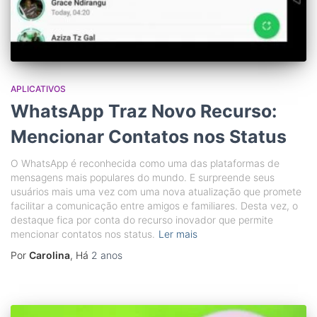
APLICATIVOS
WhatsApp Traz Novo Recurso:
Mencionar Contatos nos Status
O WhatsApp é reconhecida como uma das plataformas de
mensagens mais populares do mundo. E surpreende seus
usuários mais uma vez com uma nova atualização que promete
facilitar a comunicação entre amigos e familiares. Desta vez, o
destaque fica por conta do recurso inovador que permite
mencionar contatos nos status.
Ler mais
Por
Carolina
, Há
2 anos