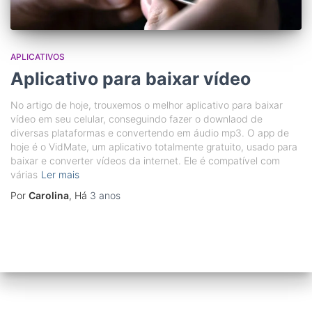
APLICATIVOS
Aplicativo para baixar vídeo
No artigo de hoje, trouxemos o melhor aplicativo para baixar
vídeo em seu celular, conseguindo fazer o downlaod de
diversas plataformas e convertendo em áudio mp3. O app de
hoje é o VidMate, um aplicativo totalmente gratuito, usado para
baixar e converter vídeos da internet. Ele é compatível com
várias
Ler mais
Por
Carolina
, Há
3 anos