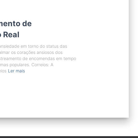
mento de
 Real
nsiedade em torno do status das
lmar os corações ansiosos dos
rastreamento de encomendas em tempo
rmas populares. Correios: A
eios
Ler mais