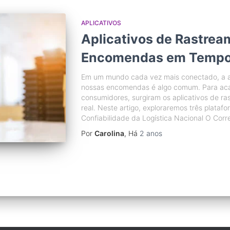
APLICATIVOS
Aplicativos de Rastrea
Encomendas em Tempo
Em um mundo cada vez mais conectado, a a
nossas encomendas é algo comum. Para aca
consumidores, surgiram os aplicativos de 
real. Neste artigo, exploraremos três platafo
Confiabilidade da Logística Nacional O Corr
Por
Carolina
, Há
2 anos