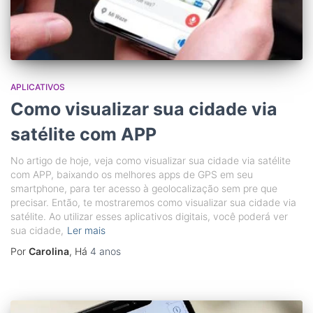
APLICATIVOS
Como visualizar sua cidade via
satélite com APP
No artigo de hoje, veja como visualizar sua cidade via satélite
com APP, baixando os melhores apps de GPS em seu
smartphone, para ter acesso à geolocalização sem pre que
precisar. Então, te mostraremos como visualizar sua cidade via
satélite. Ao utilizar esses aplicativos digitais, você poderá ver
sua cidade,
Ler mais
Por
Carolina
, Há
4 anos