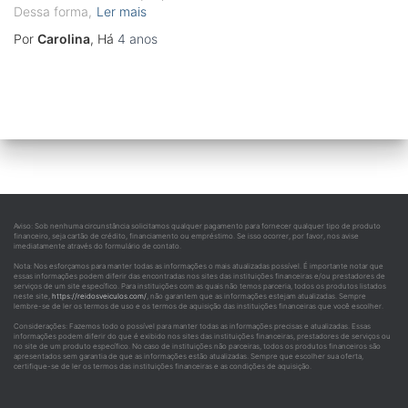
Dessa forma,
Ler mais
Por
Carolina
, Há
4 anos
Aviso: Sob nenhuma circunstância solicitamos qualquer pagamento para fornecer qualquer tipo de produto
financeiro, seja cartão de crédito, financiamento ou empréstimo. Se isso ocorrer, por favor, nos avise
imediatamente através do formulário de contato.
Nota: Nos esforçamos para manter todas as informações o mais atualizadas possível. É importante notar que
essas informações podem diferir das encontradas nos sites das instituições financeiras e/ou prestadores de
serviços de um site específico. Para instituições com as quais não temos parceria, todos os produtos listados
neste site,
https://reidosveiculos.com/
, não garantem que as informações estejam atualizadas. Sempre
lembre-se de ler os termos de uso e os termos de aquisição das instituições financeiras que você escolher.
Considerações: Fazemos todo o possível para manter todas as informações precisas e atualizadas. Essas
informações podem diferir do que é exibido nos sites das instituições financeiras, prestadores de serviços ou
no site de um produto específico. No caso de instituições não parceiras, todos os produtos financeiros são
apresentados sem garantia de que as informações estão atualizadas. Sempre que escolher sua oferta,
certifique-se de ler os termos das instituições financeiras e as condições de aquisição.