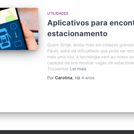
UTILIDADES
Aplicativos para encon
estacionamento
Quem dirige, ainda mais em cidades grande
Paulo, sabe da dificuldade que pode ser enc
mais uma vez, a tecnologia vem ao nosso soc
capazes de nos mostrar vagas de estaciona
Trouxemos
Ler mais
Por
Carolina
, Há
4 anos