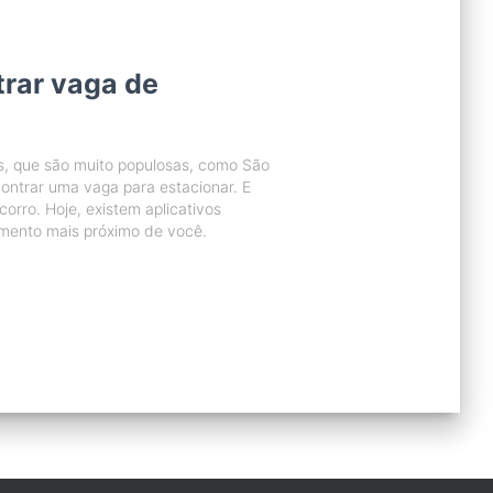
trar vaga de
s, que são muito populosas, como São
ontrar uma vaga para estacionar. E
orro. Hoje, existem aplicativos
mento mais próximo de você.