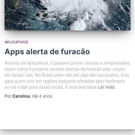
APLICATIVOS
Apps alerta de furacão
Através de aplicativos, é possível prever chuvas e tempestades,
assim como é possível receber alertas de furacão pelo celular
em tempo real. No Brasil pode não ser algo tão necessário, mas
para quem vive em regiões bastante afetadas pelo fenômeno
ou vai viajar para esses locais, é uma boa ideia
Ler mais
Por
Carolina
, Há
4 anos