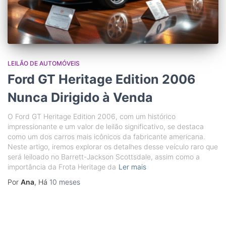
LEILÃO DE AUTOMÓVEIS
Ford GT Heritage Edition 2006
Nunca Dirigido à Venda
O Ford GT Heritage Edition 2006, com um histórico
impressionante e um valor de leilão significativo, se destaca
como um dos carros mais icônicos da fabricante americana.
Neste artigo, iremos explorar os detalhes desse veículo raro que
será leiloado no Barrett-Jackson Scottsdale, assim como a
importância da Frota Heritage da
Ler mais
Por
Ana
, Há
10 meses