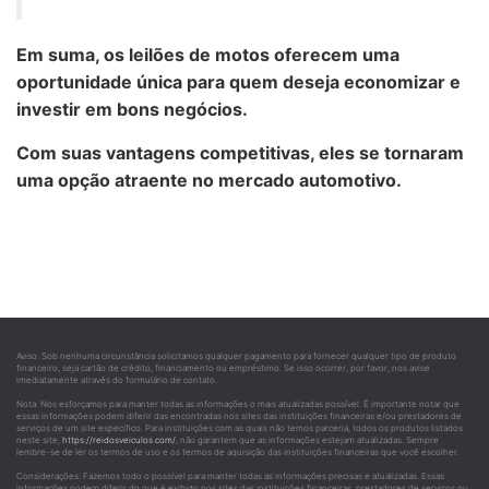
Em suma, os leilões de motos oferecem uma
oportunidade única para quem deseja economizar e
investir em bons negócios.
Com suas vantagens competitivas, eles se tornaram
uma opção atraente no mercado automotivo.
Aviso: Sob nenhuma circunstância solicitamos qualquer pagamento para fornecer qualquer tipo de produto
financeiro, seja cartão de crédito, financiamento ou empréstimo. Se isso ocorrer, por favor, nos avise
imediatamente através do formulário de contato.
Nota: Nos esforçamos para manter todas as informações o mais atualizadas possível. É importante notar que
essas informações podem diferir das encontradas nos sites das instituições financeiras e/ou prestadores de
serviços de um site específico. Para instituições com as quais não temos parceria, todos os produtos listados
neste site,
https://reidosveiculos.com/
, não garantem que as informações estejam atualizadas. Sempre
lembre-se de ler os termos de uso e os termos de aquisição das instituições financeiras que você escolher.
Considerações: Fazemos todo o possível para manter todas as informações precisas e atualizadas. Essas
informações podem diferir do que é exibido nos sites das instituições financeiras, prestadores de serviços ou