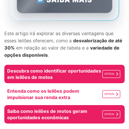
Este artigo irá explorar as diversas vantagens que
esses leilões oferecem, como a
desvalorização de até
30%
em relação ao valor de tabela e a
variedade de
opções disponíveis
.
Descubra como identificar oportunidades
OFFEN
em leilões de motos
Entenda como os leilões podem
OFFEN
impulsionar sua renda extra
Saiba como leilões de motos geram
OFFEN
oportunidades econômicas